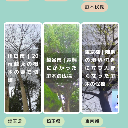
庭木伐採
東京都 | 隣地
川口市 | 20
越谷市 | 電線
の境界付近
ｍ越えの樹
にかかった
に立つ大き
木の高さ切
庭木の伐採
くなった庭
詰
木の伐採
埼玉県
埼玉県
東京都