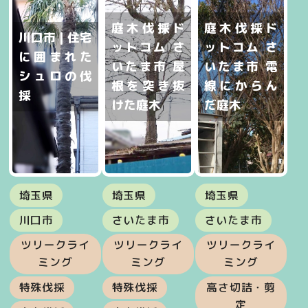
庭木伐採ド
庭木伐採ド
川口市 | 住宅
ットコム さ
ットコム さ
に囲まれた
いたま市 屋
いたま市 電
シュロの伐
根を突き抜
線にからん
採
けた庭木
だ庭木
埼玉県
埼玉県
埼玉県
川口市
さいたま市
さいたま市
ツリークライ
ツリークライ
ツリークライ
ミング
ミング
ミング
特殊伐採
特殊伐採
高さ切詰・剪
定