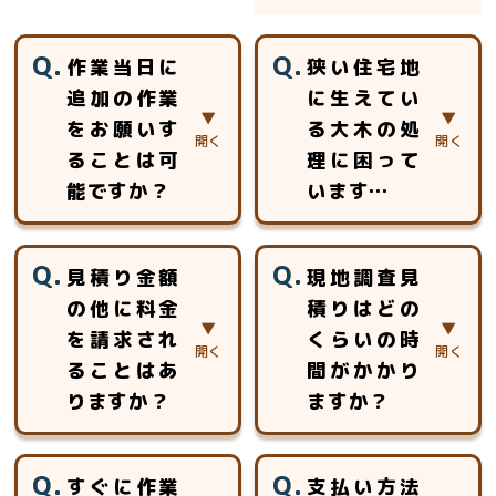
作業当日に
狭い住宅地
追加の作業
に生えてい
をお願いす
る大木の処
ることは可
理に困って
能ですか？
います…
当日、追加のお見
おまかせ下さい。
見積り金額
現地調査見
積りをさせて頂き
高所作業車等が使
の他に料金
積りはどの
ご対応させていた
用できない場所で
を請求され
くらいの時
だきます。
も、ロープを使用
した特殊伐採で対
ることはあ
間がかかり
応いたします。ロ
りますか？
ますか？
ープ高所作業の特
別教育を受けた作
見積以外に追加費
約5分～30分程度
業員チームが安全
すぐに作業
支払い方法
用を頂く事はあり
のお時間をいただ