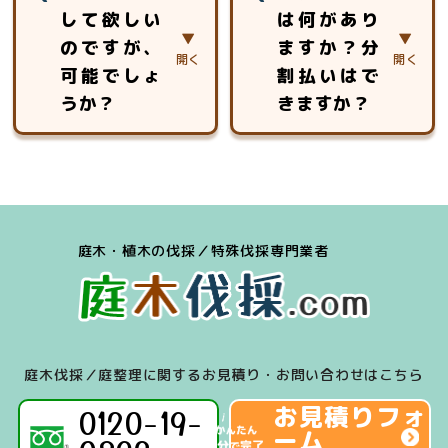
安心第一に作業致
して欲しい
は何があり
ません。
いております。
します。
のですが、
ますか？分
お見積りは、対象
となる木の大きさ
可能でしょ
割払いはで
や幹の太さ、生え
うか？
きますか？
ている場所の周囲
状況、作業環境や
場合によっては、
「現金」「銀行振
近隣への影響、駐
可能です。
込」「クレジット
車可能な場所、搬
お見積り後、即作
カード（Visa、
出導線等の調査を
業のケースは多数
Mastercard、
し、金額をお出し
庭木・植木の伐採／特殊伐採専門業者
ございます。
Amex）」「各種
させていただきま
キャッシュレス決
す。
済（iD、交通系
IC、Paypay、
Linepay）」のご
庭木伐採／庭整理に関するお見積り・お問い合わせはこちら
利用が可能です。
お見積りフォ
0120-19-
ーム