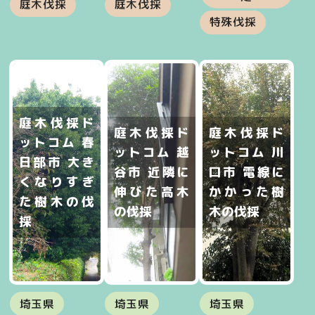
庭木伐採
庭木伐採
特殊伐採
庭木伐採ド
庭木伐採ド
庭木伐採ド
ットコム 春
ットコム 越
ットコム 川
日部市 大き
谷市 近隣に
口市 電線に
くなりすぎ
伸びた高木
かかった樹
た樹木の伐
の伐採
木の伐採
採
埼玉県
埼玉県
埼玉県