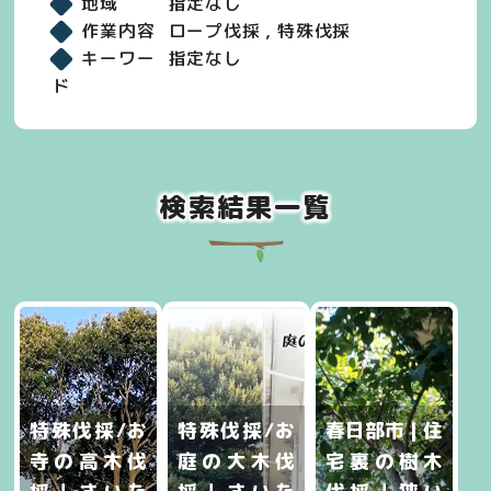
地域
指定なし
作業内容
ロープ伐採 , 特殊伐採
キーワー
指定なし
ド
検索結果一覧
特殊伐採/お
特殊伐採/お
春日部市 | 住
寺の高木伐
庭の大木伐
宅裏の樹木