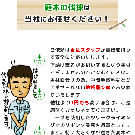
庭木の伐採
は
当社
お任せください！
に
ご依頼は
当社スタッフ
が
責任を持っ
て安全に
対応いたします。
下請け業者がお伺いするという事は
ございませんのでご安心ください。
当社直受けの為、中間手数料などが
上乗せされない
地域最安値
でお見積
りいたします。
他社より
1円でも
高い場合は、ご遠
慮なくおっしゃってください。
ロープを使用した
ツリークライミン
グ
でのリギング業務を得意としてい
ます。特に大きくなり過ぎた高木や