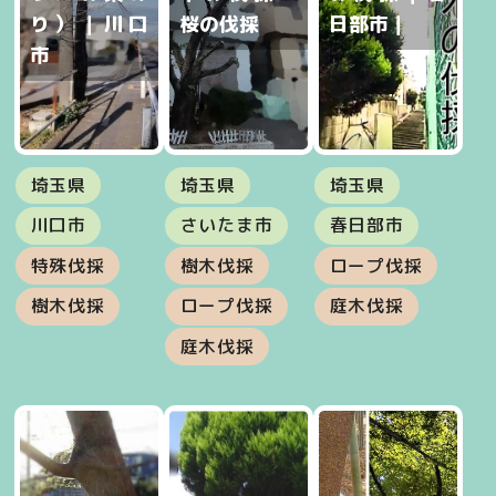
り）｜川口
桜の伐採
日部市｜
市
埼玉県
埼玉県
埼玉県
川口市
さいたま市
春日部市
特殊伐採
樹木伐採
ロープ伐採
樹木伐採
ロープ伐採
庭木伐採
庭木伐採