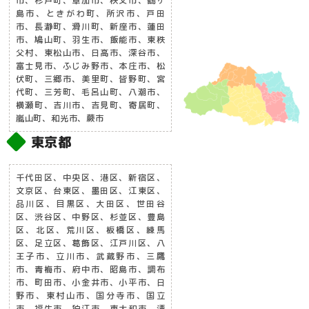
市、杉戸町、草加市、秩父市、鶴ヶ
島市、ときがわ町、所沢市、戸田
市、長瀞町、滑川町、新座市、蓮田
市、鳩山町、羽生市、飯能市、東秩
父村、東松山市、日高市、深谷市、
富士見市、ふじみ野市、本庄市、松
伏町、三郷市、美里町、皆野町、宮
代町、三芳町、毛呂山町、八潮市、
横瀬町、吉川市、吉見町、寄居町、
嵐山町、和光市、蕨市
東京都
千代田区、中央区、港区、新宿区、
文京区、台東区、墨田区、江東区、
品川区、目黒区、大田区、世田谷
区、渋谷区、中野区、杉並区、豊島
区、北区、荒川区、板橋区、練馬
区、足立区、葛飾区、江戸川区、八
王子市、立川市、武蔵野市、三鷹
市、青梅市、府中市、昭島市、調布
市、町田市、小金井市、小平市、日
野市、東村山市、国分寺市、国立
市、福生市、狛江市、東大和市、清