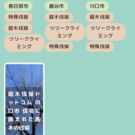
春日部市
越谷市
川口市
特殊伐採
庭木伐採
庭木伐採
庭木伐採
ツリークライ
ツリークライ
ミング
ミング
ツリークライ
ミング
特殊伐採
特殊伐採
庭木伐採ド
ットコム 川
口市 住宅に
囲まれた高
木の伐採