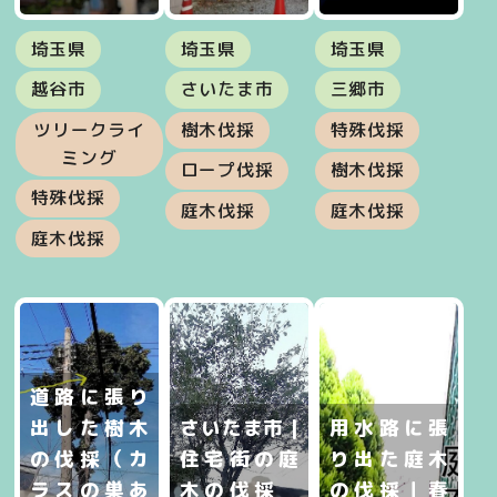
埼玉県
埼玉県
埼玉県
越谷市
さいたま市
三郷市
ツリークライ
樹木伐採
特殊伐採
ミング
ロープ伐採
樹木伐採
特殊伐採
庭木伐採
庭木伐採
庭木伐採
道路に張り
出した樹木
さいたま市 |
用水路に張
の伐採（カ
住宅街の庭
り出た庭木
ラスの巣あ
木の伐採
の伐採｜春