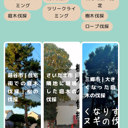
ミング
定
ツリークライ
庭木伐採
ミング
樹木伐採
ロープ伐採
越谷市 | 住宅
さいたま市 |
三郷市 | 大き
街での庭木
隣地に越境
くなった庭
伐採｜松の
した庭木の
木の伐採
伐採
伐採