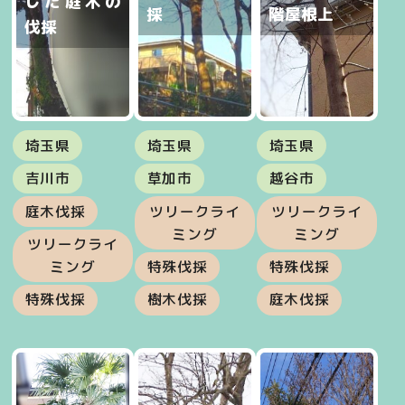
した庭木の
採
階屋根上
伐採
埼玉県
埼玉県
埼玉県
吉川市
草加市
越谷市
庭木伐採
ツリークライ
ツリークライ
ミング
ミング
ツリークライ
ミング
特殊伐採
特殊伐採
特殊伐採
樹木伐採
庭木伐採