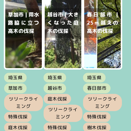
草加市 | 用水
越谷市 | 大き
春日部市 |
路脇に立つ
くなった庭
25ｍ越えの
高木の伐採
木の伐採
高木の伐採
埼玉県
埼玉県
埼玉県
草加市
越谷市
春日部市
ツリークライ
庭木伐採
ツリークライ
ミング
ミング
ツリークライ
特殊伐採
ミング
特殊伐採
庭木伐採
特殊伐採
樹木伐採