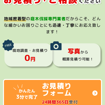
地域密着型
の
庭木伐採専門業者
だからこそ、
どん
な細かいお困りごとにも
迅速・丁寧
にお応え致し
ます！
写真
現地調査・お見積り
から
0
円
概算見積り可能！
お見積り
フォーム
24時間365日
受付