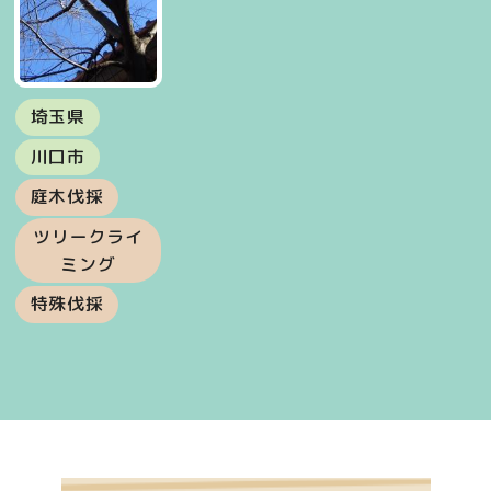
埼玉県
川口市
庭木伐採
ツリークライ
ミング
特殊伐採