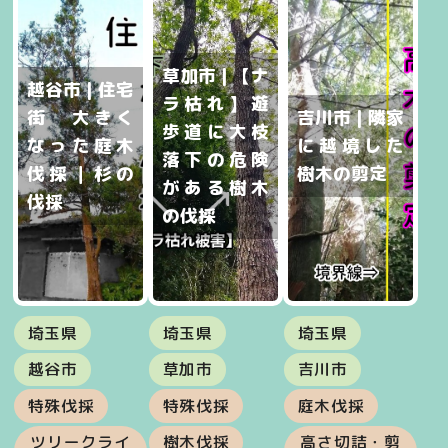
草加市 | 【ナ
越谷市 | 住宅
ラ枯れ】遊
街 大きく
吉川市 | 隣家
歩道に大枝
なった庭木
に越境した
落下の危険
伐採｜杉の
樹木の剪定
がある樹木
伐採
の伐採
埼玉県
埼玉県
埼玉県
越谷市
草加市
吉川市
特殊伐採
特殊伐採
庭木伐採
ツリークライ
樹木伐採
高さ切詰・剪