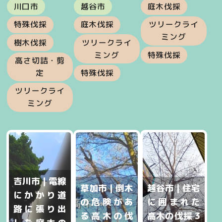
川口市
越谷市
庭木伐採
特殊伐採
庭木伐採
ツリークライ
ミング
樹木伐採
ツリークライ
ミング
特殊伐採
高さ切詰・剪
定
特殊伐採
ツリークライ
ミング
吉川市 | 電線
草加市 | 倒木
越谷市 | 住宅
にかかり道
の危険があ
に囲まれた
路に張り出
る高木の伐
高木の伐採 3