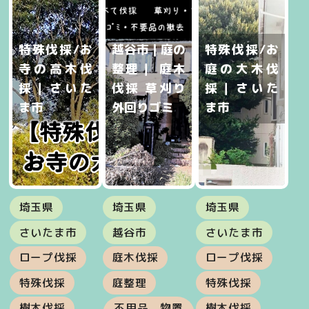
特殊伐採/お
越谷市 | 庭の
特殊伐採/お
寺の高木伐
整理｜ 庭木
庭の大木伐
採｜さいた
伐採 草刈り
採｜さいた
ま市
外回りゴミ
ま市
埼玉県
埼玉県
埼玉県
さいたま市
越谷市
さいたま市
ロープ伐採
庭木伐採
ロープ伐採
特殊伐採
庭整理
特殊伐採
樹木伐採
不用品、物置
樹木伐採