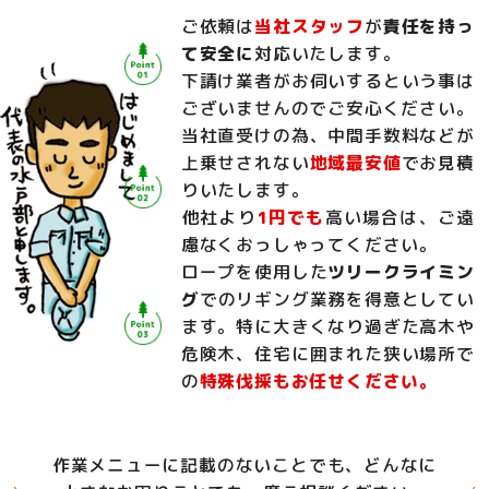
ご依頼は
当社スタッフ
が
責任を持っ
て安全に
対応いたします。
下請け業者がお伺いするという事は
ございませんのでご安心ください。
当社直受けの為、中間手数料などが
上乗せされない
地域最安値
でお見積
りいたします。
他社より
1円でも
高い場合は、ご遠
慮なくおっしゃってください。
ロープを使用した
ツリークライミン
グ
でのリギング業務を得意としてい
ます。特に大きくなり過ぎた高木や
危険木、住宅に囲まれた狭い場所で
の
特殊伐採もお任せください。
作業メニューに記載のないことでも、どんなに