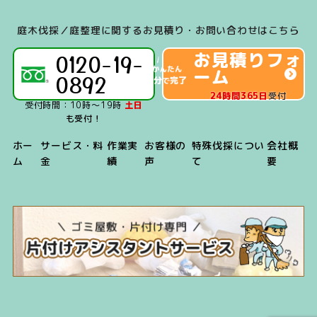
IC、Paypay、
Linepay）」のご
庭木伐採／庭整理に関するお見積り・お問い合わせはこちら
利用が可能です。
お見積りフォ
0120-19-
ーム
0892
24時間365日
受付
受付時間：10時～19時
土日
も受付！
ホー
サービス・料
作業実
お客様の
特殊伐採につい
会社概
ム
金
績
声
て
要