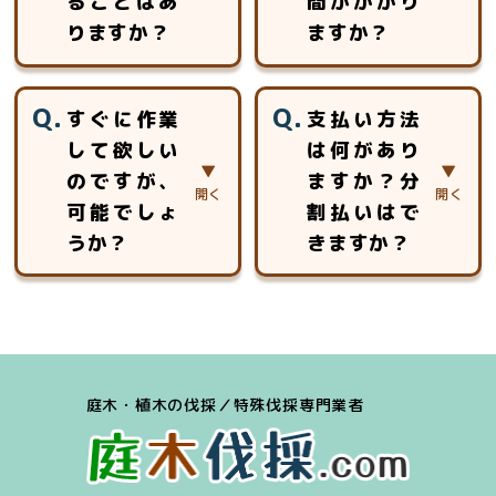
した特殊伐採で対
ることはあ
間がかかり
応いたします。ロ
りますか？
ますか？
ープ高所作業の特
別教育を受けた作
見積以外に追加費
約5分～30分程度
業員チームが安全
すぐに作業
支払い方法
用を頂く事はあり
のお時間をいただ
安心第一に作業致
して欲しい
は何があり
ません。
いております。
します。
のですが、
ますか？分
お見積りは、対象
となる木の大きさ
可能でしょ
割払いはで
や幹の太さ、生え
うか？
きますか？
ている場所の周囲
状況、作業環境や
場合によっては、
「現金」「銀行振
近隣への影響、駐
可能です。
込」「クレジット
車可能な場所、搬
お見積り後、即作
カード（Visa、
出導線等の調査を
業のケースは多数
Mastercard、
し、金額をお出し
庭木・植木の伐採／特殊伐採専門業者
ございます。
Amex）」「各種
させていただきま
キャッシュレス決
す。
済（iD、交通系