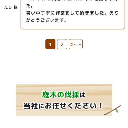
た。
A.O 様
暑い中丁寧に作業をして頂きました。あり
がとうございます。
1
2
次へ »
庭木の伐採
は
当社
お任せください！
に