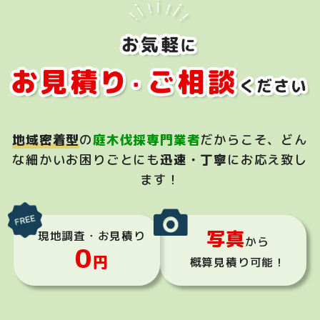
地域密着型
の
庭木伐採専門業者
だからこそ、
どん
な細かいお困りごとにも
迅速・丁寧
にお応え致し
ます！
写真
現地調査・お見積り
から
0
円
概算見積り可能！