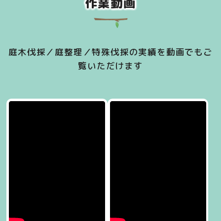
作業動画
させていただきま
キャッシュレス決
す。
済（iD、交通系
IC、Paypay、
Linepay）」のご
庭木伐採／庭整理／特殊伐採の実績を動画でもご
利用が可能です。
覧いただけます