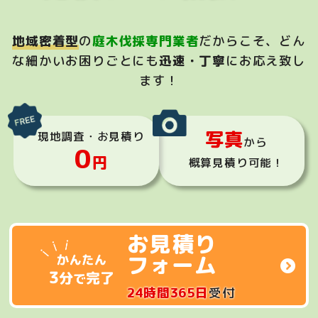
地域密着型
の
庭木伐採専門業者
だからこそ、
どん
な細かいお困りごとにも
迅速・丁寧
にお応え致し
ます！
写真
現地調査・お見積り
から
0
円
概算見積り可能！
お見積り
フォーム
24時間365日
受付