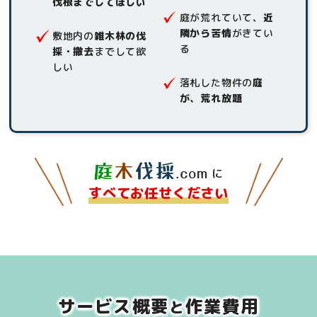
伐根までしてほしい
庭が荒れていて、
近
隣から苦情
がきてい
敷地内の
雑木林の伐
る
採・撤去
までして欲
しい
落札した物件の
庭
が、荒れ放題
に
すべてお任せください
サービス概要
作業費用
と