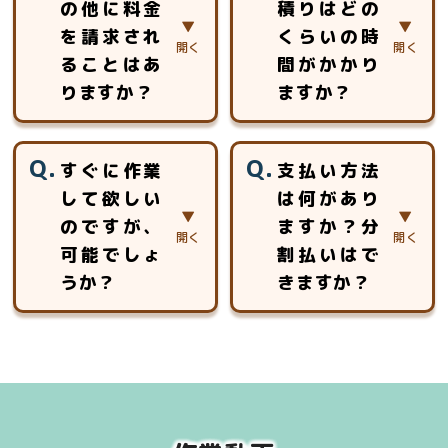
の他に料金
積りはどの
ご対応させていた
用できない場所で
を請求され
くらいの時
だきます。
も、ロープを使用
した特殊伐採で対
ることはあ
間がかかり
応いたします。ロ
りますか？
ますか？
ープ高所作業の特
別教育を受けた作
見積以外に追加費
約5分～30分程度
業員チームが安全
すぐに作業
支払い方法
用を頂く事はあり
のお時間をいただ
安心第一に作業致
して欲しい
は何があり
ません。
いております。
します。
のですが、
ますか？分
お見積りは、対象
となる木の大きさ
可能でしょ
割払いはで
や幹の太さ、生え
うか？
きますか？
ている場所の周囲
状況、作業環境や
場合によっては、
「現金」「銀行振
近隣への影響、駐
可能です。
込」「クレジット
車可能な場所、搬
お見積り後、即作
カード（Visa、
出導線等の調査を
業のケースは多数
Mastercard、
し、金額をお出し
ございます。
Amex）」「各種