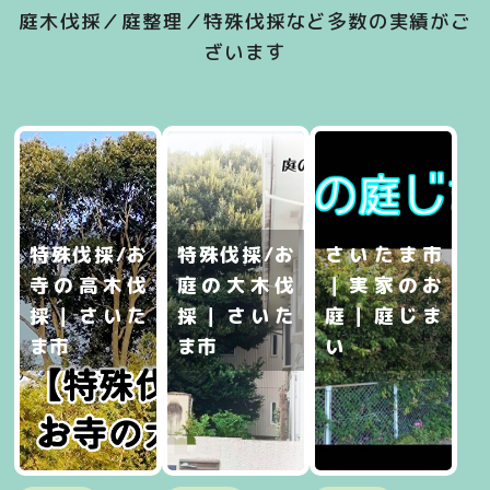
庭木伐採／庭整理／特殊伐採など多数の実績がご
ざいます
特殊伐採/お
特殊伐採/お
さいたま市
寺の高木伐
庭の大木伐
｜実家のお
採｜さいた
採｜さいた
庭｜庭じま
ま市
ま市
い