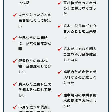
木伐採
草が伸びきって
自分
の手に負えなくなっ
た
大きくなった庭木の
高さを低く
して欲し
い
庭木、草が伸びて
立
ち入ることも出来な
い
台風などの災害時
に、庭木の
倒木が心
配
庭木だけでなく
粗大
ゴミや不用品が散乱
している
管理物件の庭木伐
採・
庭整理
をしてほ
しい
高齢のため
自分で手
入れするのが難しく
なった
購入した土地に生え
た樹木
を伐採して欲
しい
駐車場内の草刈や樹
木の伐採
をお願いし
たい
不用な庭木の伐採、