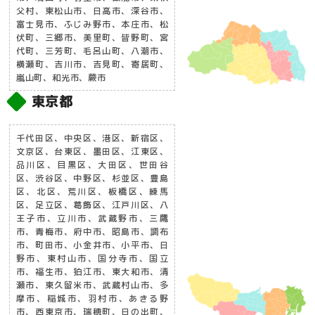
父村、東松山市、日高市、深谷市、
富士見市、ふじみ野市、本庄市、松
伏町、三郷市、美里町、皆野町、宮
代町、三芳町、毛呂山町、八潮市、
横瀬町、吉川市、吉見町、寄居町、
嵐山町、和光市、蕨市
東京都
千代田区、中央区、港区、新宿区、
文京区、台東区、墨田区、江東区、
品川区、目黒区、大田区、世田谷
区、渋谷区、中野区、杉並区、豊島
区、北区、荒川区、板橋区、練馬
区、足立区、葛飾区、江戸川区、八
王子市、立川市、武蔵野市、三鷹
市、青梅市、府中市、昭島市、調布
市、町田市、小金井市、小平市、日
野市、東村山市、国分寺市、国立
市、福生市、狛江市、東大和市、清
瀬市、東久留米市、武蔵村山市、多
摩市、稲城市、羽村市、あきる野
市、西東京市、瑞穂町、日の出町、