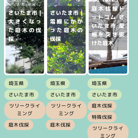
庭木伐採ド
さいたま市 |
さいたま市 |
ットコム さ
大きくなっ
電線にかか
いたま市 屋
た庭木の伐
った庭木の
根を突き抜
採
伐採
けた庭木
埼玉県
埼玉県
埼玉県
さいたま市
さいたま市
さいたま市
ツリークライ
ツリークライ
庭木伐採
ミング
ミング
特殊伐採
庭木伐採
庭木伐採
ツリークライ
ミング