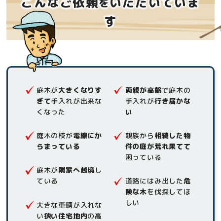
こんなご依頼
いただいていま
を
す
庭木が
大きくなりす
両親が高齢
で庭木の
ぎて
手入れが出来な
手入れが
行き届かな
くなった
い
庭木の枝が
電線にか
親族から
相続した物
らまっている
件の庭が荒れ果てて
困っている
庭木が
隣家へ越境
し
ている
道路にはみ出した
危
険な木
を伐採してほ
しい
大きな車輌が入れな
い
狭い住宅地内
の高