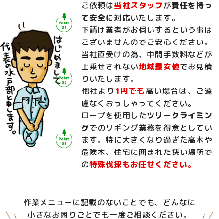
ご依頼は
当社スタッフ
が
責任を持っ
て安全に
対応いたします。
下請け業者がお伺いするという事は
ございませんのでご安心ください。
当社直受けの為、中間手数料などが
上乗せされない
地域最安値
でお見積
りいたします。
他社より
1円でも
高い場合は、ご遠
慮なくおっしゃってください。
ロープを使用した
ツリークライミン
グ
でのリギング業務を得意としてい
ます。特に大きくなり過ぎた高木や
危険木、住宅に囲まれた狭い場所で
の
特殊伐採もお任せください。
作業メニューに記載のないことでも、どんなに
小さなお困りごとでも一度ご相談ください。