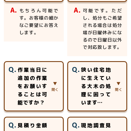
もちろん可能で
可能です。ただ
す。お客様の細か
し、処分もご希望
なご要望にお答え
される場合は処分
します。
場が日曜休みにな
るので日曜日以外
で対応致します。
作業当日に
狭い住宅地
追加の作業
に生えてい
をお願いす
る大木の処
ることは可
理に困って
能ですか？
います…
当日、追加のお見
おまかせ下さい。
見積り金額
現地調査見
積りをさせて頂き
高所作業車等が使