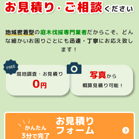
地域密着型
の
庭木伐採専門業者
だからこそ、
どん
な細かいお困りごとにも
迅速・丁寧
にお応え致し
ます！
写真
現地調査・お見積り
から
0
円
概算見積り可能！
お見積り
フォーム