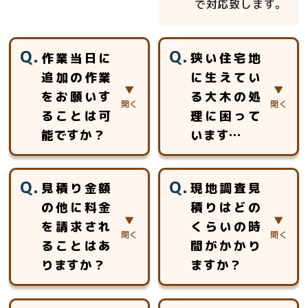
で対応致します。
作業当日に
狭い住宅地
追加の作業
に生えてい
をお願いす
る大木の処
ることは可
理に困って
能ですか？
います…
当日、追加のお見
おまかせ下さい。
見積り金額
現地調査見
積りをさせて頂き
高所作業車等が使
の他に料金
積りはどの
ご対応させていた
用できない場所で
を請求され
くらいの時
だきます。
も、ロープを使用
した特殊伐採で対
ることはあ
間がかかり
応いたします。ロ
りますか？
ますか？
ープ高所作業の特
別教育を受けた作
見積以外に追加費
約5分～30分程度