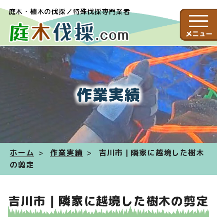
庭木・植木の伐採／特殊伐採専門業者
メニュー
作業実績
ホーム
作業実績
吉川市 | 隣家に越境した樹木
の剪定
吉川市 | 隣家に越境した樹木の剪定