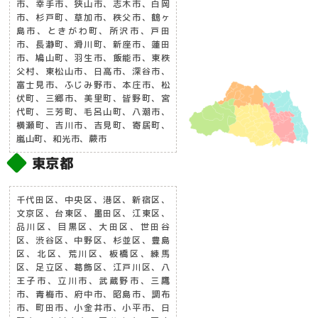
市、幸手市、狭山市、志木市、白岡
市、杉戸町、草加市、秩父市、鶴ヶ
島市、ときがわ町、所沢市、戸田
市、長瀞町、滑川町、新座市、蓮田
市、鳩山町、羽生市、飯能市、東秩
父村、東松山市、日高市、深谷市、
富士見市、ふじみ野市、本庄市、松
伏町、三郷市、美里町、皆野町、宮
代町、三芳町、毛呂山町、八潮市、
横瀬町、吉川市、吉見町、寄居町、
嵐山町、和光市、蕨市
東京都
千代田区、中央区、港区、新宿区、
文京区、台東区、墨田区、江東区、
品川区、目黒区、大田区、世田谷
区、渋谷区、中野区、杉並区、豊島
区、北区、荒川区、板橋区、練馬
区、足立区、葛飾区、江戸川区、八
王子市、立川市、武蔵野市、三鷹
市、青梅市、府中市、昭島市、調布
市、町田市、小金井市、小平市、日