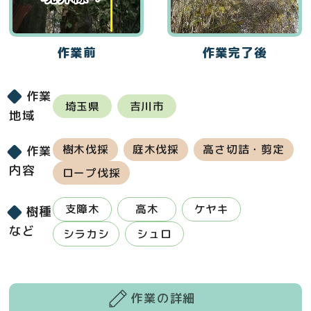
作業前
作業完了後
作業
埼玉県
吉川市
地域
樹木伐採
庭木伐採
高さ切詰・剪定
作業
内容
ロープ伐採
支障木
高木
ケヤキ
樹種
など
シラカシ
シュロ
作業の詳細