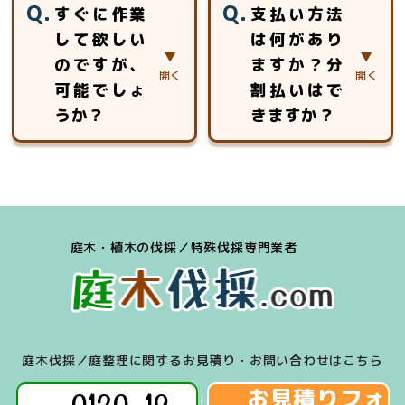
業員チームが安全
すぐに作業
支払い方法
用を頂く事はあり
のお時間をいただ
安心第一に作業致
して欲しい
は何があり
ません。
いております。
します。
のですが、
ますか？分
お見積りは、対象
となる木の大きさ
可能でしょ
割払いはで
や幹の太さ、生え
うか？
きますか？
ている場所の周囲
状況、作業環境や
場合によっては、
「現金」「銀行振
近隣への影響、駐
可能です。
込」「クレジット
車可能な場所、搬
お見積り後、即作
カード（Visa、
出導線等の調査を
業のケースは多数
Mastercard、
し、金額をお出し
庭木・植木の伐採／特殊伐採専門業者
ございます。
Amex）」「各種
させていただきま
キャッシュレス決
す。
済（iD、交通系
IC、Paypay、
Linepay）」のご
庭木伐採／庭整理に関するお見積り・お問い合わせはこちら
利用が可能です。
お見積りフォ
0120-19-