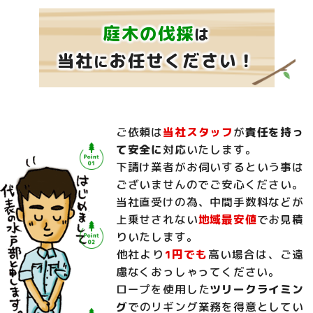
庭木の伐採
は
当社
お任せください！
に
ご依頼は
当社スタッフ
が
責任を持っ
て安全に
対応いたします。
下請け業者がお伺いするという事は
ございませんのでご安心ください。
当社直受けの為、中間手数料などが
上乗せされない
地域最安値
でお見積
りいたします。
他社より
1円でも
高い場合は、ご遠
慮なくおっしゃってください。
ロープを使用した
ツリークライミン
グ
でのリギング業務を得意としてい