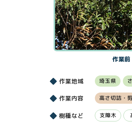
作業前
作業地域
埼玉県
作業内容
高さ切詰・
樹種など
支障木