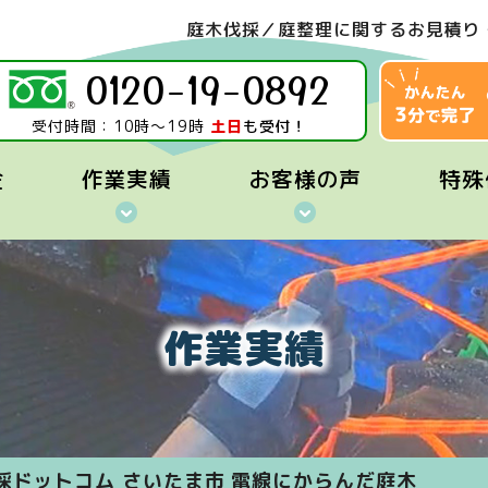
庭木伐採／庭整理に関するお見積り
0120-19-0892
受付時間：10時～19時
土日
も受付！
金
作業実績
お客様の声
特殊
作業実績
採ドットコム さいたま市 電線にからんだ庭木