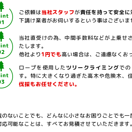
ご依頼は
当社スタッフ
が
責任を持って安全に
下請け業者がお伺いするという事はございま
当社直受けの為、中間手数料などが上乗せ
たします。
他社より
1円でも
高い場合は、ご遠慮なくお
ロープを使用した
ツリークライミング
での
す。特に大きくなり過ぎた高木や危険木、
伐採もお任せください。
載のないことでも、どんなに小さなお困りごとでも一
対応可能なことは、すべてお見積させていただきます