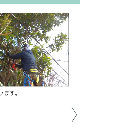
絡んでいる枝を１本ず
います。