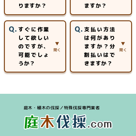
応いたします。ロ
りますか？
ますか？
ープ高所作業の特
別教育を受けた作
見積以外に追加費
約5分～30分程度
業員チームが安全
すぐに作業
支払い方法
用を頂く事はあり
のお時間をいただ
安心第一に作業致
して欲しい
は何があり
ません。
いております。
します。
のですが、
ますか？分
お見積りは、対象
となる木の大きさ
可能でしょ
割払いはで
や幹の太さ、生え
うか？
きますか？
ている場所の周囲
状況、作業環境や
場合によっては、
「現金」「銀行振
近隣への影響、駐
可能です。
込」「クレジット
車可能な場所、搬
お見積り後、即作
カード（Visa、
出導線等の調査を
業のケースは多数
Mastercard、
し、金額をお出し
庭木・植木の伐採／特殊伐採専門業者
ございます。
Amex）」「各種
させていただきま
キャッシュレス決
す。
済（iD、交通系
IC、Paypay、