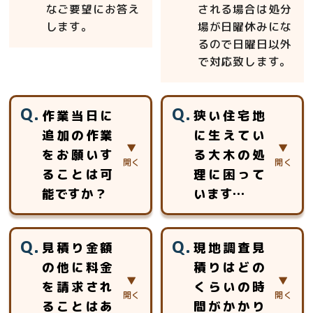
なご要望にお答え
される場合は処分
します。
場が日曜休みにな
るので日曜日以外
で対応致します。
作業当日に
狭い住宅地
追加の作業
に生えてい
をお願いす
る大木の処
ることは可
理に困って
能ですか？
います…
当日、追加のお見
おまかせ下さい。
見積り金額
現地調査見
積りをさせて頂き
高所作業車等が使
の他に料金
積りはどの
ご対応させていた
用できない場所で
を請求され
くらいの時
だきます。
も、ロープを使用
した特殊伐採で対
ることはあ
間がかかり