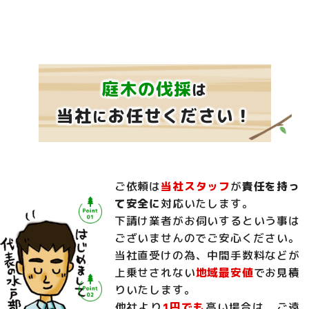
庭木の伐採
は
当社
お任せください！
に
ご依頼は
当社スタッフ
が
責任を持っ
て安全に
対応いたします。
下請け業者がお伺いするという事は
ございませんのでご安心ください。
当社直受けの為、中間手数料などが
上乗せされない
地域最安値
でお見積
りいたします。
他社より
1円でも
高い場合は、ご遠