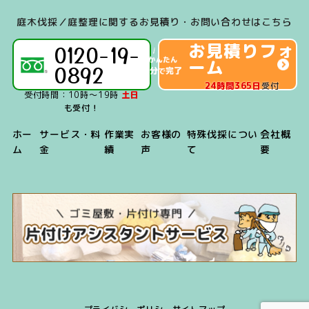
Linepay）」のご
庭木伐採／庭整理に関するお見積り・お問い合わせはこちら
利用が可能です。
お見積りフォ
0120-19-
ーム
0892
24時間365日
受付
受付時間：10時～19時
土日
も受付！
ホー
サービス・料
作業実
お客様の
特殊伐採につい
会社概
ム
金
績
声
て
要