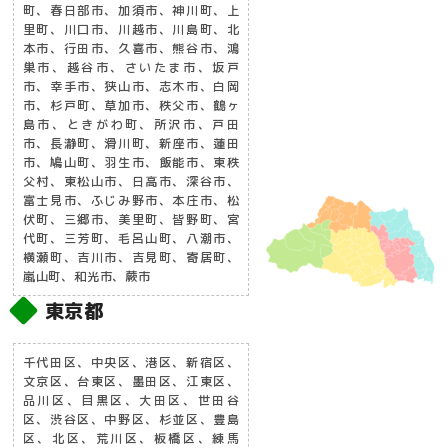
町、春日部市、加須市、神川町、上
里町、川口市、川越市、川島町、北
本市、行田市、久喜市、熊谷市、鴻
巣市、越谷市、さいたま市、坂戸
市、幸手市、狭山市、志木市、白岡
市、杉戸町、草加市、秩父市、鶴ヶ
島市、ときがわ町、所沢市、戸田
市、長瀞町、滑川町、新座市、蓮田
市、鳩山町、羽生市、飯能市、東秩
父村、東松山市、日高市、深谷市、
富士見市、ふじみ野市、本庄市、松
伏町、三郷市、美里町、皆野町、宮
代町、三芳町、毛呂山町、八潮市、
横瀬町、吉川市、吉見町、寄居町、
嵐山町、和光市、蕨市
東京都
千代田区、中央区、港区、新宿区、
文京区、台東区、墨田区、江東区、
品川区、目黒区、大田区、世田谷
区、渋谷区、中野区、杉並区、豊島
区、北区、荒川区、板橋区、練馬