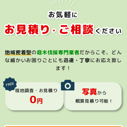
地域密着型
の
庭木伐採専門業者
だからこそ、
どん
な細かいお困りごとにも
迅速・丁寧
にお応え致し
ます！
写真
現地調査・お見積り
から
0
円
概算見積り可能！