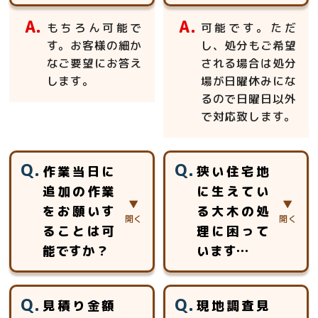
もちろん可能で
可能です。ただ
す。お客様の細か
し、処分もご希望
なご要望にお答え
される場合は処分
します。
場が日曜休みにな
るので日曜日以外
で対応致します。
作業当日に
狭い住宅地
追加の作業
に生えてい
をお願いす
る大木の処
ることは可
理に困って
能ですか？
います…
当日、追加のお見
おまかせ下さい。
見積り金額
現地調査見
積りをさせて頂き
高所作業車等が使