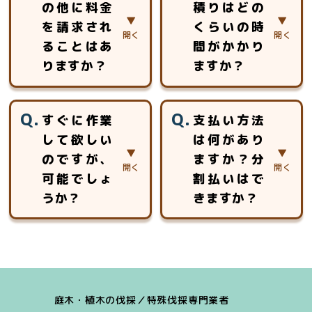
の他に料金
積りはどの
ご対応させていた
用できない場所で
を請求され
くらいの時
だきます。
も、ロープを使用
した特殊伐採で対
ることはあ
間がかかり
応いたします。ロ
りますか？
ますか？
ープ高所作業の特
別教育を受けた作
見積以外に追加費
約5分～30分程度
業員チームが安全
すぐに作業
支払い方法
用を頂く事はあり
のお時間をいただ
安心第一に作業致
して欲しい
は何があり
ません。
いております。
します。
のですが、
ますか？分
お見積りは、対象
となる木の大きさ
可能でしょ
割払いはで
や幹の太さ、生え
うか？
きますか？
ている場所の周囲
状況、作業環境や
場合によっては、
「現金」「銀行振
近隣への影響、駐
可能です。
込」「クレジット
車可能な場所、搬
お見積り後、即作
カード（Visa、
出導線等の調査を
業のケースは多数
Mastercard、
し、金額をお出し
庭木・植木の伐採／特殊伐採専門業者
ございます。
Amex）」「各種