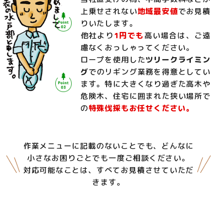
上乗せされない
地域最安値
でお見積
りいたします。
他社より
1円でも
高い場合は、ご遠
慮なくおっしゃってください。
ロープを使用した
ツリークライミン
グ
でのリギング業務を得意としてい
ます。特に大きくなり過ぎた高木や
危険木、住宅に囲まれた狭い場所で
の
特殊伐採もお任せください。
作業メニューに記載のないことでも、どんなに
小さなお困りごとでも一度ご相談ください。
対応可能なことは、すべてお見積させていただ
きます。