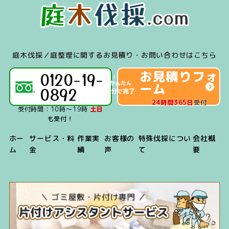
させていただきま
キャッシュレス決
す。
済（iD、交通系
IC、Paypay、
Linepay）」のご
庭木伐採／庭整理に関するお見積り・お問い合わせはこちら
利用が可能です。
お見積りフォ
0120-19-
ーム
0892
24時間365日
受付
受付時間：10時～19時
土日
も受付！
ホー
サービス・料
作業実
お客様の
特殊伐採につい
会社概
ム
金
績
声
て
要