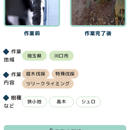
作業前
作業完了後
作業
埼玉県
川口市
地域
庭木伐採
特殊伐採
作業
内容
ツリークライミング
樹種
狭小地
高木
シュロ
など