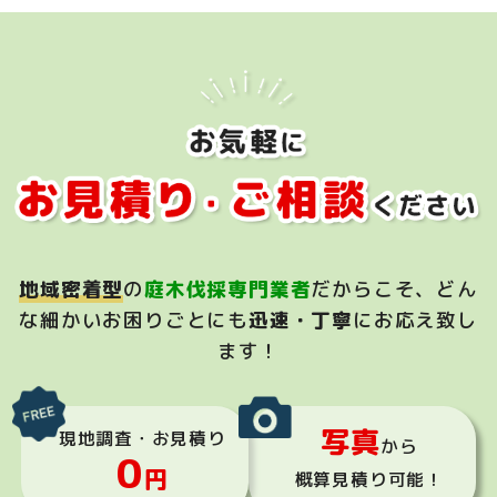
地域密着型
の
庭木伐採専門業者
だからこそ、
どん
な細かいお困りごとにも
迅速・丁寧
にお応え致し
ます！
写真
現地調査・お見積り
から
0
円
概算見積り可能！