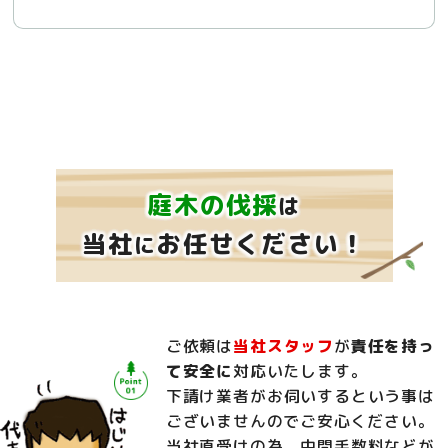
庭木の伐採
は
当社
お任せください！
に
ご依頼は
当社スタッフ
が
責任を持っ
て安全に
対応いたします。
下請け業者がお伺いするという事は
ございませんのでご安心ください。
当社直受けの為、中間手数料などが