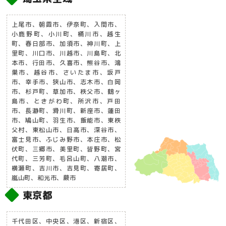
上尾市、朝霞市、伊奈町、入間市、
小鹿野町、小川町、桶川市、越生
町、春日部市、加須市、神川町、上
里町、川口市、川越市、川島町、北
本市、行田市、久喜市、熊谷市、鴻
巣市、越谷市、さいたま市、坂戸
市、幸手市、狭山市、志木市、白岡
市、杉戸町、草加市、秩父市、鶴ヶ
島市、ときがわ町、所沢市、戸田
市、長瀞町、滑川町、新座市、蓮田
市、鳩山町、羽生市、飯能市、東秩
父村、東松山市、日高市、深谷市、
富士見市、ふじみ野市、本庄市、松
伏町、三郷市、美里町、皆野町、宮
代町、三芳町、毛呂山町、八潮市、
横瀬町、吉川市、吉見町、寄居町、
嵐山町、和光市、蕨市
東京都
千代田区、中央区、港区、新宿区、