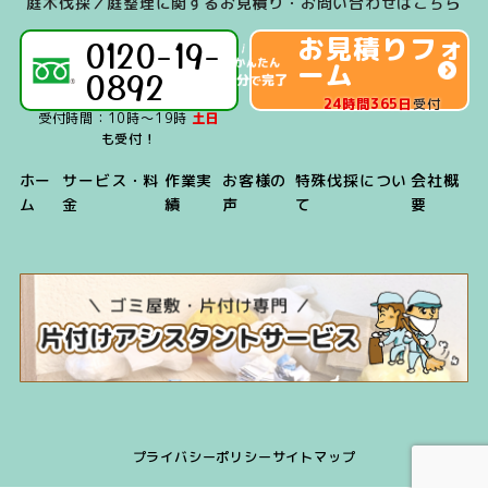
庭木伐採／庭整理に関するお見積り・お問い合わせはこちら
利用が可能です。
お見積りフォ
0120-19-
ーム
0892
24時間365日
受付
受付時間：10時～19時
土日
も受付！
ホー
サービス・料
作業実
お客様の
特殊伐採につい
会社概
ム
金
績
声
て
要
プライバシーポリシー
サイトマップ