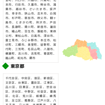
里町、川口市、川越市、川島町、北
本市、行田市、久喜市、熊谷市、鴻
巣市、越谷市、さいたま市、坂戸
市、幸手市、狭山市、志木市、白岡
市、杉戸町、草加市、秩父市、鶴ヶ
島市、ときがわ町、所沢市、戸田
市、長瀞町、滑川町、新座市、蓮田
市、鳩山町、羽生市、飯能市、東秩
父村、東松山市、日高市、深谷市、
富士見市、ふじみ野市、本庄市、松
伏町、三郷市、美里町、皆野町、宮
代町、三芳町、毛呂山町、八潮市、
横瀬町、吉川市、吉見町、寄居町、
嵐山町、和光市、蕨市
東京都
千代田区、中央区、港区、新宿区、
文京区、台東区、墨田区、江東区、
品川区、目黒区、大田区、世田谷
区、渋谷区、中野区、杉並区、豊島
区、北区、荒川区、板橋区、練馬
区、足立区、葛飾区、江戸川区、八
王子市、立川市、武蔵野市、三鷹