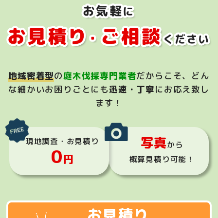
地域密着型
の
庭木伐採専門業者
だからこそ、
どん
な細かいお困りごとにも
迅速・丁寧
にお応え致し
ます！
写真
現地調査・お見積り
から
0
円
概算見積り可能！
お見積り