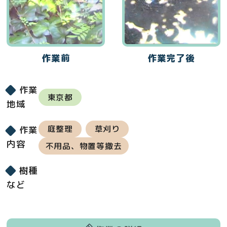
作業前
作業完了後
作業
東京都
地域
庭整理
草刈り
作業
内容
不用品、物置等撤去
樹種
など