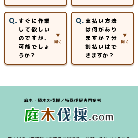
ープ高所作業の特
別教育を受けた作
見積以外に追加費
約5分～30分程度
業員チームが安全
すぐに作業
支払い方法
用を頂く事はあり
のお時間をいただ
安心第一に作業致
して欲しい
は何があり
ません。
いております。
します。
のですが、
ますか？分
お見積りは、対象
となる木の大きさ
可能でしょ
割払いはで
や幹の太さ、生え
うか？
きますか？
ている場所の周囲
状況、作業環境や
場合によっては、
「現金」「銀行振
近隣への影響、駐
可能です。
込」「クレジット
車可能な場所、搬
お見積り後、即作
カード（Visa、
出導線等の調査を
業のケースは多数
Mastercard、
し、金額をお出し
庭木・植木の伐採／特殊伐採専門業者
ございます。
Amex）」「各種
させていただきま
キャッシュレス決
す。
済（iD、交通系
IC、Paypay、
Linepay）」のご