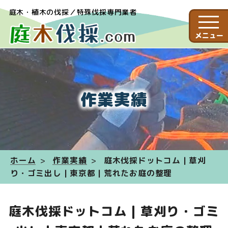
庭木・植木の伐採／特殊伐採専門業者
メニュー
作業実績
ホーム
作業実績
庭木伐採ドットコム | 草刈
り・ゴミ出し | 東京都 | 荒れたお庭の整理
庭木伐採ドットコム | 草刈り・ゴミ