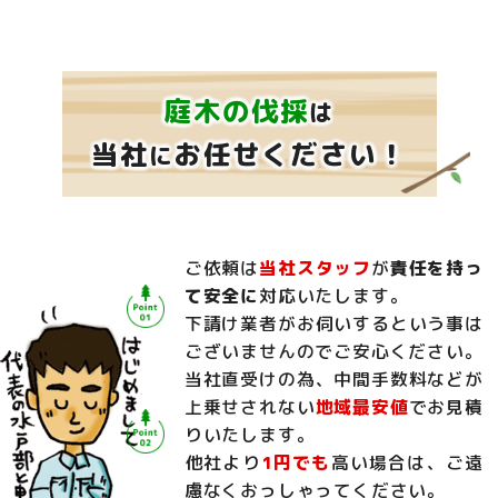
庭木の伐採
は
当社
お任せください！
に
ご依頼は
当社スタッフ
が
責任を持っ
て安全に
対応いたします。
下請け業者がお伺いするという事は
ございませんのでご安心ください。
当社直受けの為、中間手数料などが
上乗せされない
地域最安値
でお見積
りいたします。
他社より
1円でも
高い場合は、ご遠
慮なくおっしゃってください。