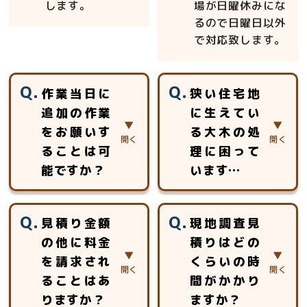
します。
場が日曜休みにな
るので日曜日以外
で対応致します。
作業当日に
狭い住宅地
追加の作業
に生えてい
をお願いす
る大木の処
ることは可
理に困って
能ですか？
います…
当日、追加のお見
おまかせ下さい。
見積り金額
現地調査見
積りをさせて頂き
高所作業車等が使
の他に料金
積りはどの
ご対応させていた
用できない場所で
を請求され
くらいの時
だきます。
も、ロープを使用
した特殊伐採で対
ることはあ
間がかかり
応いたします。ロ
りますか？
ますか？