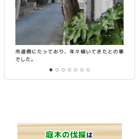
市道側にたっており、年々傾いてきたとの事
ブ
でした。
庭木の伐採
は