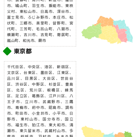
市、鳩山町、羽生市、飯能市、東秩
父村、東松山市、日高市、深谷市、
富士見市、ふじみ野市、本庄市、松
伏町、三郷市、美里町、皆野町、宮
代町、三芳町、毛呂山町、八潮市、
横瀬町、吉川市、吉見町、寄居町、
嵐山町、和光市、蕨市
東京都
千代田区、中央区、港区、新宿区、
文京区、台東区、墨田区、江東区、
品川区、目黒区、大田区、世田谷
区、渋谷区、中野区、杉並区、豊島
区、北区、荒川区、板橋区、練馬
区、足立区、葛飾区、江戸川区、八
王子市、立川市、武蔵野市、三鷹
市、青梅市、府中市、昭島市、調布
市、町田市、小金井市、小平市、日
野市、東村山市、国分寺市、国立
市、福生市、狛江市、東大和市、清
瀬市、東久留米市、武蔵村山市、多
摩市、稲城市、羽村市、あきる野