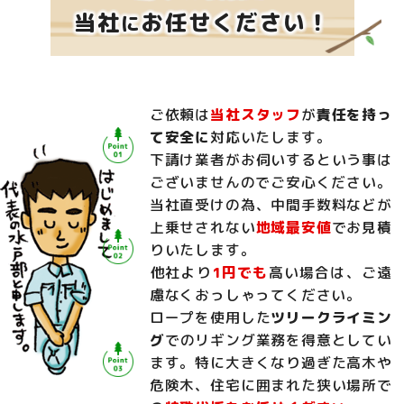
当社
お任せください！
に
ご依頼は
当社スタッフ
が
責任を持っ
て安全に
対応いたします。
下請け業者がお伺いするという事は
ございませんのでご安心ください。
当社直受けの為、中間手数料などが
上乗せされない
地域最安値
でお見積
りいたします。
他社より
1円でも
高い場合は、ご遠
慮なくおっしゃってください。
ロープを使用した
ツリークライミン
グ
でのリギング業務を得意としてい
ます。特に大きくなり過ぎた高木や
危険木、住宅に囲まれた狭い場所で