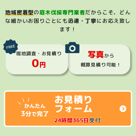
地域密着型
の
庭木伐採専門業者
だからこそ、
どん
な細かいお困りごとにも
迅速・丁寧
にお応え致し
ます！
写真
現地調査・お見積り
から
0
円
概算見積り可能！
お見積り
フォーム
24時間365日
受付