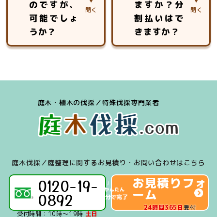
のですが、
ますか？分
お見積りは、対象
となる木の大きさ
可能でしょ
割払いはで
や幹の太さ、生え
うか？
きますか？
ている場所の周囲
状況、作業環境や
場合によっては、
「現金」「銀行振
近隣への影響、駐
可能です。
込」「クレジット
車可能な場所、搬
お見積り後、即作
カード（Visa、
出導線等の調査を
業のケースは多数
Mastercard、
し、金額をお出し
庭木・植木の伐採／特殊伐採専門業者
ございます。
Amex）」「各種
させていただきま
キャッシュレス決
す。
済（iD、交通系
IC、Paypay、
Linepay）」のご
庭木伐採／庭整理に関するお見積り・お問い合わせはこちら
利用が可能です。
お見積りフォ
0120-19-
ーム
0892
24時間365日
受付
受付時間：10時～19時
土日