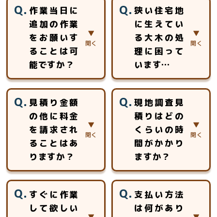
作業当日に
狭い住宅地
追加の作業
に生えてい
をお願いす
る大木の処
ることは可
理に困って
能ですか？
います…
当日、追加のお見
おまかせ下さい。
見積り金額
現地調査見
積りをさせて頂き
高所作業車等が使
の他に料金
積りはどの
ご対応させていた
用できない場所で
を請求され
くらいの時
だきます。
も、ロープを使用
した特殊伐採で対
ることはあ
間がかかり
応いたします。ロ
りますか？
ますか？
ープ高所作業の特
別教育を受けた作
見積以外に追加費
約5分～30分程度
業員チームが安全
すぐに作業
支払い方法
用を頂く事はあり
のお時間をいただ
安心第一に作業致
して欲しい
は何があり
ません。
いております。
します。