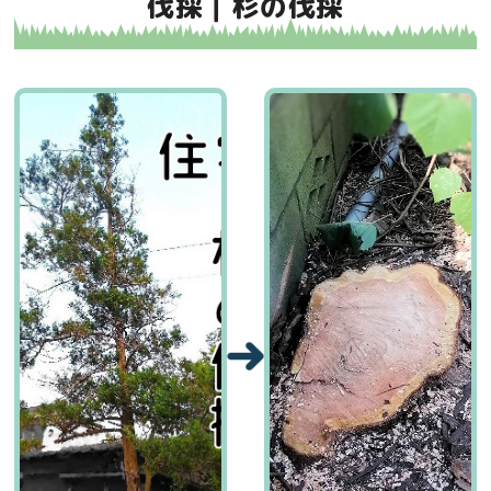
伐採｜杉の伐採